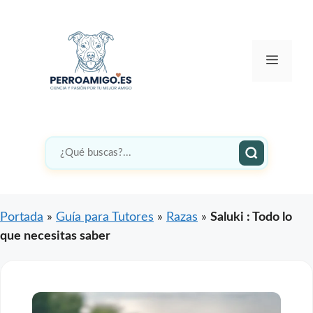
Saltar
al
contenido
Menú
Portada
»
Guía para Tutores
»
Razas
»
Saluki : Todo lo
que necesitas saber