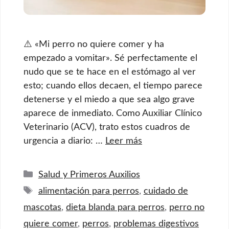
⚠️ «Mi perro no quiere comer y ha
empezado a vomitar». Sé perfectamente el
nudo que se te hace en el estómago al ver
esto; cuando ellos decaen, el tiempo parece
detenerse y el miedo a que sea algo grave
aparece de inmediato. Como Auxiliar Clínico
Veterinario (ACV), trato estos cuadros de
urgencia a diario: …
Leer más
Categorías
Salud y Primeros Auxilios
Etiquetas
alimentación para perros
,
cuidado de
mascotas
,
dieta blanda para perros
,
perro no
quiere comer
,
perros
,
problemas digestivos