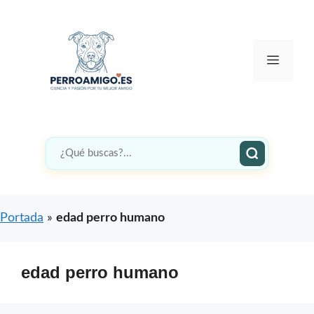
Saltar
al
contenido
Menú
Portada
»
edad perro humano
edad perro humano