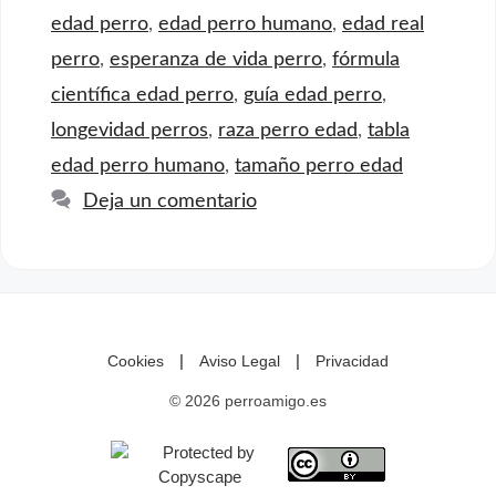
edad perro
,
edad perro humano
,
edad real
perro
,
esperanza de vida perro
,
fórmula
científica edad perro
,
guía edad perro
,
longevidad perros
,
raza perro edad
,
tabla
edad perro humano
,
tamaño perro edad
Deja un comentario
|
|
Cookies
Aviso Legal
Privacidad
© 2026 perroamigo.es