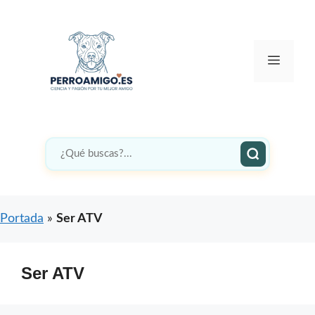
Saltar
al
contenido
Menú
Portada
»
Ser ATV
Ser ATV