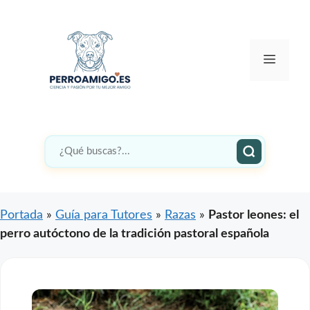
Saltar
al
contenido
Menú
Portada
»
Guía para Tutores
»
Razas
»
Pastor leones: el
perro autóctono de la tradición pastoral española