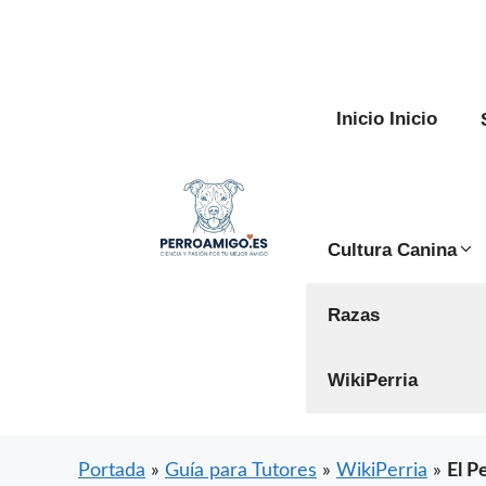
Saltar
al
contenido
Inicio Inicio
Cultura Canina
Razas
WikiPerria
Portada
»
Guía para Tutores
»
WikiPerria
»
El P